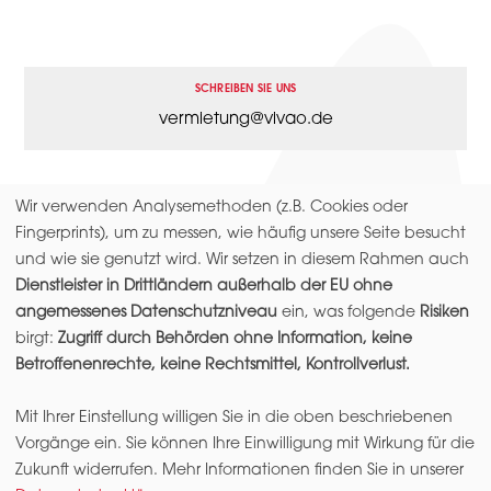
SCHREIBEN SIE UNS
vermietung@vivao.de
Wir verwenden Analysemethoden (z.B. Cookies oder
Fingerprints), um zu messen, wie häufig unsere Seite besucht
und wie sie genutzt wird. Wir setzen in diesem Rahmen auch
Dienstleister in Drittländern außerhalb der EU ohne
angemessenes Datenschutzniveau
ein, was folgende
Risiken
birgt:
Zugriff durch Behörden ohne Information, keine
IMPRESSUM
DATENSCHUTZERKLÄRUNG
DATENSCHUTZ
EINSTELLUNGEN
Betroffenenrechte, keine Rechtsmittel, Kontrollverlust.
Mit Ihrer Einstellung willigen Sie in die oben beschriebenen
COPYRIGHT © 2026 LENZHAUS. EIN PROJEKT DER QUEST DEVELOPMENT GMBH.
Vorgänge ein. Sie können Ihre Einwilligung mit Wirkung für die
Zukunft widerrufen. Mehr Informationen finden Sie in unserer